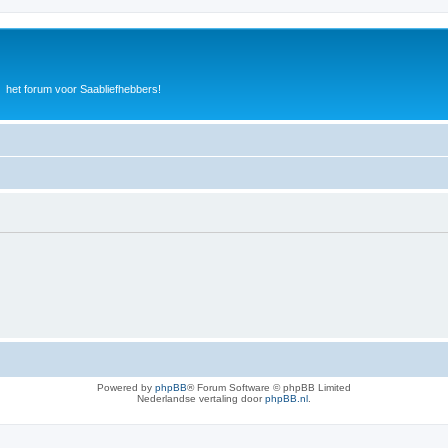
het forum voor Saabliefhebbers!
Powered by
phpBB
® Forum Software © phpBB Limited
Nederlandse vertaling door
phpBB.nl
.