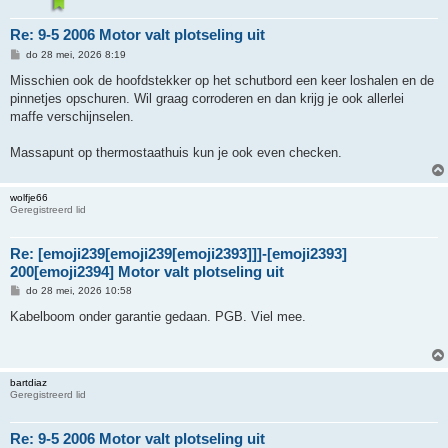
Re: 9-5 2006 Motor valt plotseling uit
B
do 28 mei, 2026 8:19
e
r
Misschien ook de hoofdstekker op het schutbord een keer loshalen en de
i
pinnetjes opschuren. Wil graag corroderen en dan krijg je ook allerlei
c
h
maffe verschijnselen.
t
Massapunt op thermostaathuis kun je ook even checken.
wolfje66
Geregistreerd lid
Re: [emoji239[emoji239[emoji2393]]]-[emoji2393]
200[emoji2394] Motor valt plotseling uit
B
do 28 mei, 2026 10:58
e
r
Kabelboom onder garantie gedaan. PGB. Viel mee.
i
c
h
t
bartdiaz
Geregistreerd lid
Re: 9-5 2006 Motor valt plotseling uit