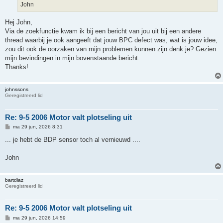
John
Hej John,
Via de zoekfunctie kwam ik bij een bericht van jou uit bij een andere
thread waarbij je ook aangeeft dat jouw BPC defect was, wat is jouw idee,
zou dit ook de oorzaken van mijn problemen kunnen zijn denk je? Gezien
mijn bevindingen in mijn bovenstaande bericht.
Thanks!
johnssons
Geregistreerd lid
Re: 9-5 2006 Motor valt plotseling uit
B
ma 29 jun, 2026 8:31
e
r
... je hebt de BDP sensor toch al vernieuwd ....
i
c
h
John
t
bartdiaz
Geregistreerd lid
Re: 9-5 2006 Motor valt plotseling uit
B
ma 29 jun, 2026 14:59