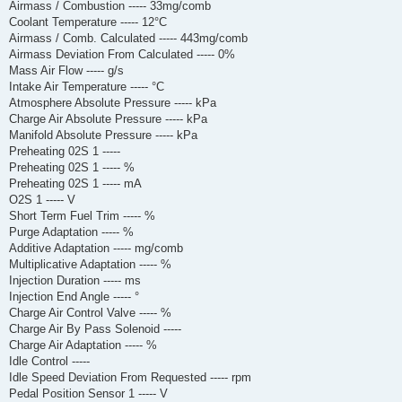
Airmass / Combustion ----- 33mg/comb
Coolant Temperature ----- 12°C
Airmass / Comb. Calculated ----- 443mg/comb
Airmass Deviation From Calculated ----- 0%
Mass Air Flow ----- g/s
Intake Air Temperature ----- °C
Atmosphere Absolute Pressure ----- kPa
Charge Air Absolute Pressure ----- kPa
Manifold Absolute Pressure ----- kPa
Preheating 02S 1 -----
Preheating 02S 1 ----- %
Preheating 02S 1 ----- mA
O2S 1 ----- V
Short Term Fuel Trim ----- %
Purge Adaptation ----- %
Additive Adaptation ----- mg/comb
Multiplicative Adaptation ----- %
Injection Duration ----- ms
Injection End Angle ----- °
Charge Air Control Valve ----- %
Charge Air By Pass Solenoid -----
Charge Air Adaptation ----- %
Idle Control -----
Idle Speed Deviation From Requested ----- rpm
Pedal Position Sensor 1 ----- V