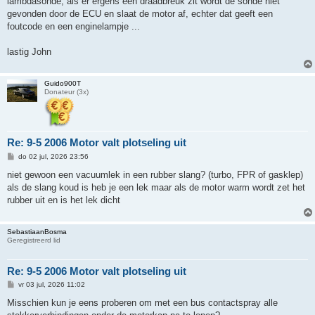
lambdasonde, als er ergens een draadbreuk zit wordt de sonde niet
gevonden door de ECU en slaat de motor af, echter dat geeft een
foutcode en een enginelampje ...
lastig John
Guido900T
Donateur (3x)
Re: 9-5 2006 Motor valt plotseling uit
B
do 02 jul, 2026 23:56
e
r
niet gewoon een vacuumlek in een rubber slang? (turbo, FPR of gasklep)
i
als de slang koud is heb je een lek maar als de motor warm wordt zet het
c
h
rubber uit en is het lek dicht
t
SebastiaanBosma
Geregistreerd lid
Re: 9-5 2006 Motor valt plotseling uit
B
vr 03 jul, 2026 11:02
e
r
Misschien kun je eens proberen om met een bus contactspray alle
i