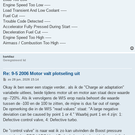
Engine Speed Too Low -----
Load Transient And Low Coolant -----
Fuel Cut -----
Trouble Code Detected -----
Accelerator Fully Pressed During Start -----
Deceleration Fuel Cut -----
Engine Speed Too High -----
Airmass / Combustion Too High -----
bartdiaz
Geregistreerd lid
Re: 9-5 2006 Motor valt plotseling uit
B
zo 28 jun, 2026 15:14
e
r
Okay ik ben weer een stapje verder.. als ik de "Charge air adaptation"
i
variabele uitlees, beide tijdens motor uit en motor aan staat deze waarde
c
h
op -720%. Als ik vervolgens de WIS erop nasla behoort die waarde
t
tussen de -100 en de 100 te zitten, de mijne is dus far out of range.
De opmerking die in de WIS "read values" staat: "A large negative
deviation can be caused by point 1 or 4." Waarbij punt 1 en 4 zijn: 1:
Defective control valve, 4: Defective turbo.
De "control valve" is naar wat ik zo kan uitvinden de Boost pressure