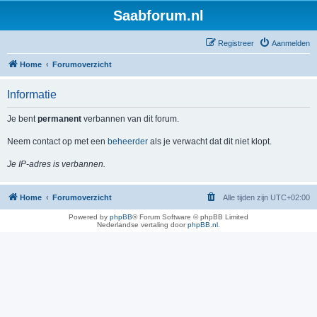
Saabforum.nl
Registreer
Aanmelden
Home
Forumoverzicht
Informatie
Je bent
permanent
verbannen van dit forum.
Neem contact op met een
beheerder
als je verwacht dat dit niet klopt.
Je IP-adres is verbannen.
Home
Forumoverzicht
Alle tijden zijn
UTC+02:00
Powered by
phpBB
® Forum Software © phpBB Limited
Nederlandse vertaling door
phpBB.nl
.