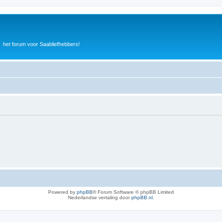
het forum voor Saabliefhebbers!
Powered by
phpBB
® Forum Software © phpBB Limited
Nederlandse vertaling door
phpBB.nl
.