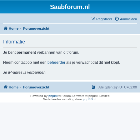
Saabforum.nl
Registreer
Aanmelden
Home
Forumoverzicht
Informatie
Je bent
permanent
verbannen van dit forum.
Neem contact op met een
beheerder
als je verwacht dat dit niet klopt.
Je IP-adres is verbannen.
Home
Forumoverzicht
Alle tijden zijn
UTC+02:00
Powered by
phpBB
® Forum Software © phpBB Limited
Nederlandse vertaling door
phpBB.nl
.