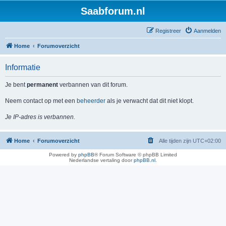
Saabforum.nl
Registreer
Aanmelden
Home
Forumoverzicht
Informatie
Je bent
permanent
verbannen van dit forum.
Neem contact op met een
beheerder
als je verwacht dat dit niet klopt.
Je IP-adres is verbannen.
Home
Forumoverzicht
Alle tijden zijn
UTC+02:00
Powered by
phpBB
® Forum Software © phpBB Limited
Nederlandse vertaling door
phpBB.nl
.