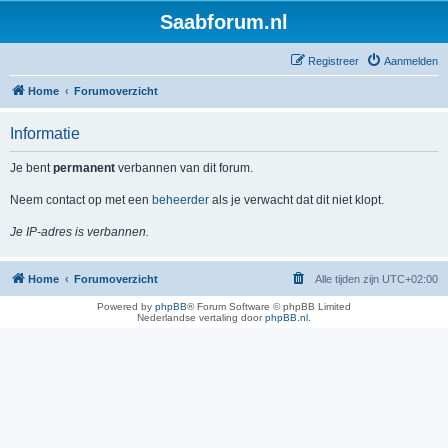
Saabforum.nl
Registreer
Aanmelden
Home
Forumoverzicht
Informatie
Je bent
permanent
verbannen van dit forum.
Neem contact op met een
beheerder
als je verwacht dat dit niet klopt.
Je IP-adres is verbannen.
Home
Forumoverzicht
Alle tijden zijn
UTC+02:00
Powered by
phpBB
® Forum Software © phpBB Limited
Nederlandse vertaling door
phpBB.nl
.