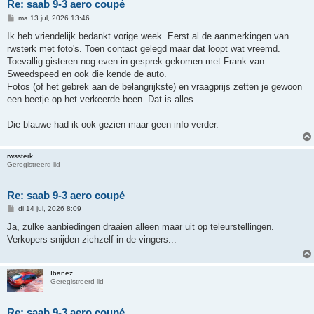
Re: saab 9-3 aero coupé
B
ma 13 jul, 2026 13:46
e
r
Ik heb vriendelijk bedankt vorige week. Eerst al de aanmerkingen van
i
rwsterk met foto's. Toen contact gelegd maar dat loopt wat vreemd.
c
h
Toevallig gisteren nog even in gesprek gekomen met Frank van
t
Sweedspeed en ook die kende de auto.
Fotos (of het gebrek aan de belangrijkste) en vraagprijs zetten je gewoon
een beetje op het verkeerde been. Dat is alles.
Die blauwe had ik ook gezien maar geen info verder.
rwssterk
Geregistreerd lid
Re: saab 9-3 aero coupé
B
di 14 jul, 2026 8:09
e
r
Ja, zulke aanbiedingen draaien alleen maar uit op teleurstellingen.
i
Verkopers snijden zichzelf in de vingers...
c
h
t
Ibanez
Geregistreerd lid
Re: saab 9-3 aero coupé