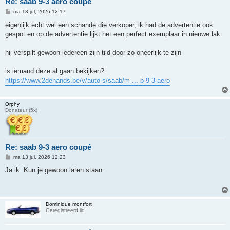
Re: saab 9-3 aero coupé
B
ma 13 jul, 2026 12:17
e
r
eigenlijk echt wel een schande die verkoper, ik had de advertentie ook
i
gespot en op de advertentie lijkt het een perfect exemplaar in nieuwe lak
c
h
t
hij verspilt gewoon iedereen zijn tijd door zo oneerlijk te zijn
is iemand deze al gaan bekijken?
https://www.2dehands.be/v/auto-s/saab/m ... b-9-3-aero
Orphy
Donateur (5x)
Re: saab 9-3 aero coupé
B
ma 13 jul, 2026 12:23
e
r
Ja ik. Kun je gewoon laten staan.
i
c
h
t
Dominique montfort
Geregistreerd lid