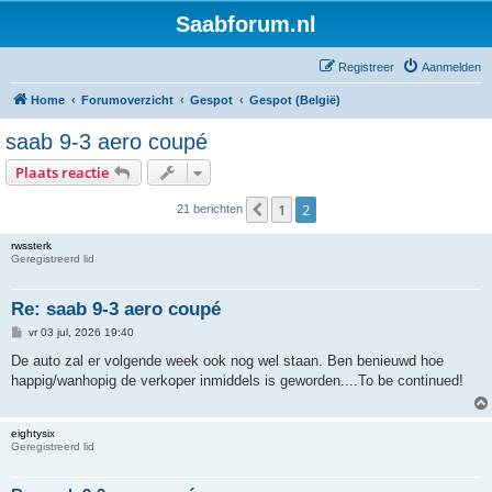
Saabforum.nl
Registreer
Aanmelden
Home
Forumoverzicht
Gespot
Gespot (België)
saab 9-3 aero coupé
Plaats reactie
1
2
Vorige
21 berichten
rwssterk
Geregistreerd lid
Re: saab 9-3 aero coupé
B
vr 03 jul, 2026 19:40
e
r
De auto zal er volgende week ook nog wel staan. Ben benieuwd hoe
i
happig/wanhopig de verkoper inmiddels is geworden....To be continued!
c
h
t
eightysix
Geregistreerd lid