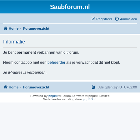
Saabforum.nl
Registreer
Aanmelden
Home
Forumoverzicht
Informatie
Je bent
permanent
verbannen van dit forum.
Neem contact op met een
beheerder
als je verwacht dat dit niet klopt.
Je IP-adres is verbannen.
Home
Forumoverzicht
Alle tijden zijn
UTC+02:00
Powered by
phpBB
® Forum Software © phpBB Limited
Nederlandse vertaling door
phpBB.nl
.