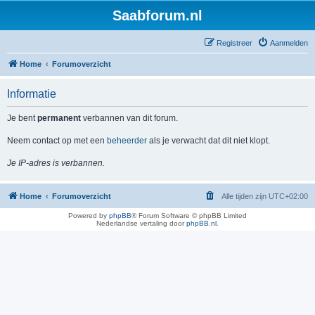
Saabforum.nl
Registreer
Aanmelden
Home
Forumoverzicht
Informatie
Je bent
permanent
verbannen van dit forum.
Neem contact op met een
beheerder
als je verwacht dat dit niet klopt.
Je IP-adres is verbannen.
Home
Forumoverzicht
Alle tijden zijn
UTC+02:00
Powered by
phpBB
® Forum Software © phpBB Limited
Nederlandse vertaling door
phpBB.nl
.