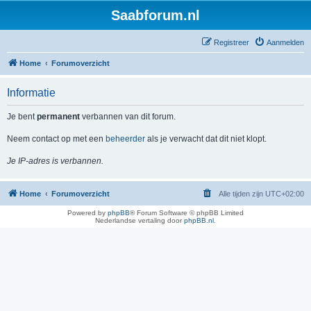
Saabforum.nl
Registreer
Aanmelden
Home
Forumoverzicht
Informatie
Je bent
permanent
verbannen van dit forum.
Neem contact op met een
beheerder
als je verwacht dat dit niet klopt.
Je IP-adres is verbannen.
Home
Forumoverzicht
Alle tijden zijn
UTC+02:00
Powered by
phpBB
® Forum Software © phpBB Limited
Nederlandse vertaling door
phpBB.nl
.