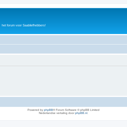
het forum voor Saabliefhebbers!
Powered by
phpBB
® Forum Software © phpBB Limited
Nederlandse vertaling door
phpBB.nl
.