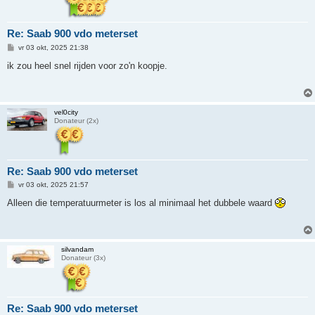
Re: Saab 900 vdo meterset
B
vr 03 okt, 2025 21:38
e
r
ik zou heel snel rijden voor zo'n koopje.
i
c
h
t
vel0city
Donateur (2x)
Re: Saab 900 vdo meterset
B
vr 03 okt, 2025 21:57
e
r
Alleen die temperatuurmeter is los al minimaal het dubbele waard
i
c
h
t
silvandam
Donateur (3x)
Re: Saab 900 vdo meterset