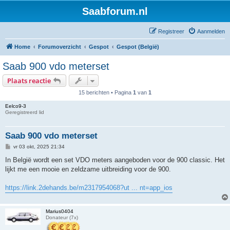
Saabforum.nl
Registreer
Aanmelden
Home
Forumoverzicht
Gespot
Gespot (België)
Saab 900 vdo meterset
Plaats reactie
15 berichten • Pagina
1
van
1
Eelco9-3
Geregistreerd lid
Saab 900 vdo meterset
B
vr 03 okt, 2025 21:34
e
r
In België wordt een set VDO meters aangeboden voor de 900 classic. Het
i
lijkt me een mooie en zeldzame uitbreiding voor de 900.
c
h
t
https://link.2dehands.be/m2317954068?ut ... nt=app_ios
Marius0404
Donateur (7x)