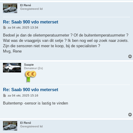
El René
Geregistreerd lid
Re: Saab 900 vdo meterset
B
za 04 okt, 2025 13:34
e
r
Bedoel je dan de olietemperatuurmeter ? Of de buitentemperatuurmeter ?
i
Wat was de vraagprijs van dit setje ? Ik ben nog wel op zoek naar zoiets.
c
h
Zijn die sensoren niet meer te koop, bij de specialisten ?
t
Mvg, Rene
Saapie
Donateur (2x)
Re: Saab 900 vdo meterset
B
za 04 okt, 2025 15:16
e
r
Buitentemp -sensor is lastig te vinden
i
c
h
t
El René
Geregistreerd lid