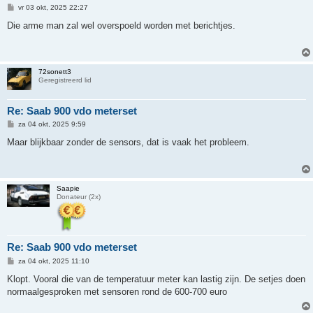
B
vr 03 okt, 2025 22:27
e
r
Die arme man zal wel overspoeld worden met berichtjes.
i
c
h
t
72sonett3
Geregistreerd lid
Re: Saab 900 vdo meterset
B
za 04 okt, 2025 9:59
e
r
Maar blijkbaar zonder de sensors, dat is vaak het probleem.
i
c
h
t
Saapie
Donateur (2x)
Re: Saab 900 vdo meterset
B
za 04 okt, 2025 11:10
e
r
Klopt. Vooral die van de temperatuur meter kan lastig zijn. De setjes doen
i
normaalgesproken met sensoren rond de 600-700 euro
c
h
t