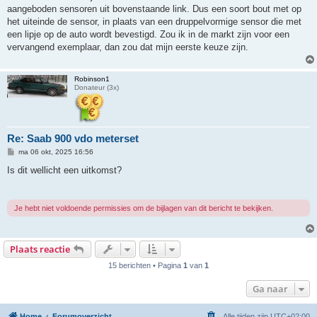
aangeboden sensoren uit bovenstaande link. Dus een soort bout met op
het uiteinde de sensor, in plaats van een druppelvormige sensor die met
een lipje op de auto wordt bevestigd. Zou ik in de markt zijn voor een
vervangend exemplaar, dan zou dat mijn eerste keuze zijn.
Robinson1
Donateur (3x)
Re: Saab 900 vdo meterset
B
ma 06 okt, 2025 16:56
e
r
Is dit wellicht een uitkomst?
i
c
h
t
Je hebt niet voldoende permissies om de bijlagen van dit bericht te bekijken.
Plaats reactie
15 berichten • Pagina
1
van
1
Ga naar
Home
Forumoverzicht
Alle tijden zijn
UTC+02:00