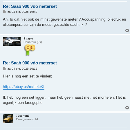
Re: Saab 900 vdo meterset
B
za 04 okt, 2025 19:42
e
r
Ah. Is dat niet ook de minst gewenste meter ? Accuspanning, oliedruk en
i
olietemperatuur zijn de meest gezochte dacht ik ?
c
h
t
Saapie
Donateur (2x)
Re: Saab 900 vdo meterset
B
za 04 okt, 2025 20:16
e
r
Hier is nog een set te vinden;
i
c
h
https://ebay.us/m/hf8pKf
t
Ik heb nog een set liggen, maar heb geen haast met het monteren. Het is
eigenlijk een kroegoptie.
72sonett3
Geregistreerd lid