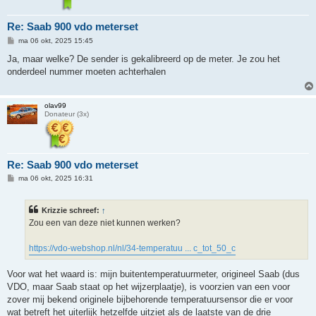
Re: Saab 900 vdo meterset
B
ma 06 okt, 2025 15:45
e
r
Ja, maar welke? De sender is gekalibreerd op de meter. Je zou het
i
onderdeel nummer moeten achterhalen
c
h
t
olav99
Donateur (3x)
Re: Saab 900 vdo meterset
B
ma 06 okt, 2025 16:31
e
r
i
Krizzie schreef:
↑
c
h
Zou een van deze niet kunnen werken?
t
https://vdo-webshop.nl/nl/34-temperatuu ... c_tot_50_c
Voor wat het waard is: mijn buitentemperatuurmeter, origineel Saab (dus
VDO, maar Saab staat op het wijzerplaatje), is voorzien van een voor
zover mij bekend originele bijbehorende temperatuursensor die er voor
wat betreft het uiterlijk hetzelfde uitziet als de laatste van de drie