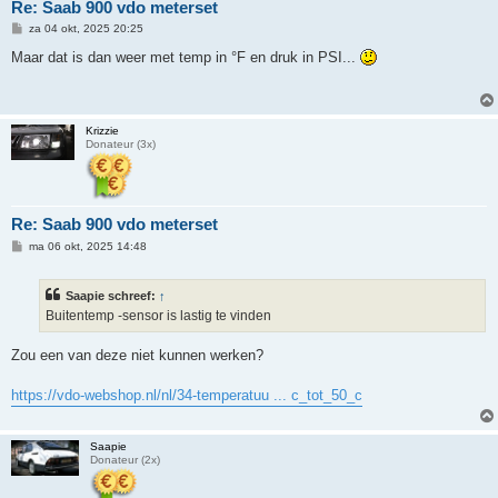
Re: Saab 900 vdo meterset
B
za 04 okt, 2025 20:25
e
r
Maar dat is dan weer met temp in °F en druk in PSI...
i
c
h
t
Krizzie
Donateur (3x)
Re: Saab 900 vdo meterset
B
ma 06 okt, 2025 14:48
e
r
i
Saapie schreef:
↑
c
h
Buitentemp -sensor is lastig te vinden
t
Zou een van deze niet kunnen werken?
https://vdo-webshop.nl/nl/34-temperatuu ... c_tot_50_c
Saapie
Donateur (2x)