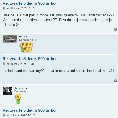
Re: zwarte 5 deurs 900 turbo
B
zo 16 nov, 2025 18:15
e
r
Was de LPT niet pas in modeljaar 1992 geleverd? Dus vanaf zomer 1991.
i
Vermoed dus een klep van een LPT. Rest dash lijkt ook precies op mijn
c
h
91 turbo S.
t
Ewout
Donateur (5x)
Re: zwarte 5 deurs 900 turbo
B
zo 16 nov, 2025 18:31
e
r
In Nederland pas van my92, maar in een aantal andere landen al in my91.
i
c
h
t
Tubefreak
Donateur
Re: zwarte 5 deurs 900 turbo
B
wo 19 nov, 2025 10:45