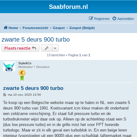
Saabforum.nl
Registreer
Aanmelden
Home
Forumoverzicht
Gespot
Gespot (België)
zwarte 5 deurs 900 turbo
Plaats reactie
13 berichten • Pagina
1
van
1
Style&Co
Moderator + Donateur
zwarte 5 deurs 900 turbo
B
ma 10 nov, 2025 13:56
e
r
Te koop op een Belgische website maar op te halen in NL: een zwarte 5
i
deurs 900 turbo van 1991. Koetsvariant icm kleur maken dit onderhand
c
h
een zeldzame verschijning. Er staat full pressure turbo en de
t
turbodrukmeter wijst daar ook op. Alleen op de achterklep staat een S
(dus low pressure turbo) en in de grille mist het voor FPT horende
turbologo. Maar er zit in elk geval een turboblok in. En een beige leren
interieur (voorstoelen uit een 9000) plus een schuifdak (aftermarket maar