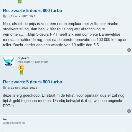
Re: zwarte 5 deurs 900 turbo
B
di 11 nov, 2025 16:13
e
r
Nou, als dit de prijs is voor een net exemplaar met zelfs elektrische
i
stoelverstelling, dan heb ik hier thuis nog wat afschrijving te
c
h
verrichten...... Mijn 5-deurs FPT heeft 2 x een complete Barneveldse
t
renovatie achter de rug, met na de eerste renovatie nu 100.000 km op de
teller. Dacht eerder aan een waarde van 10 mille dan 3,5.
Style&Co
Moderator + Donateur
Re: zwarte 5 deurs 900 turbo
B
di 11 nov, 2025 16:23
e
r
deze is erg goedkoop. Er staat in de tekst 'voor opmaak' dus er zal nog
i
tijd & geld tegenaan moeten. Daarbij betwijfel ik if dit wel een originele
c
h
FPT is
t
lier
Geregistreerd lid