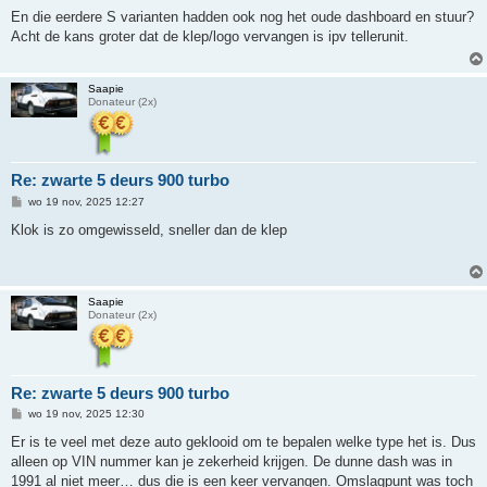
e
r
En die eerdere S varianten hadden ook nog het oude dashboard en stuur?
i
Acht de kans groter dat de klep/logo vervangen is ipv tellerunit.
c
h
t
Saapie
Donateur (2x)
Re: zwarte 5 deurs 900 turbo
B
wo 19 nov, 2025 12:27
e
r
Klok is zo omgewisseld, sneller dan de klep
i
c
h
t
Saapie
Donateur (2x)
Re: zwarte 5 deurs 900 turbo
B
wo 19 nov, 2025 12:30
e
r
Er is te veel met deze auto geklooid om te bepalen welke type het is. Dus
i
alleen op VIN nummer kan je zekerheid krijgen. De dunne dash was in
c
h
1991 al niet meer… dus die is een keer vervangen. Omslagpunt was toch