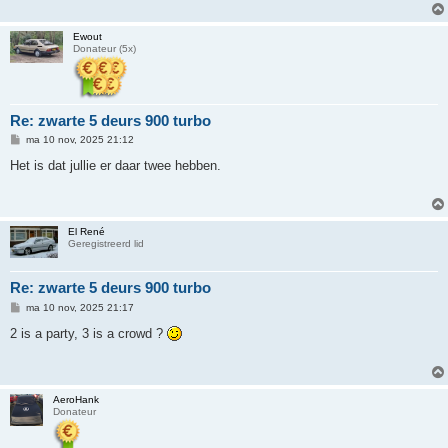
Ewout
Donateur (5x)
Re: zwarte 5 deurs 900 turbo
B
ma 10 nov, 2025 21:12
e
r
Het is dat jullie er daar twee hebben.
i
c
h
t
El René
Geregistreerd lid
Re: zwarte 5 deurs 900 turbo
B
ma 10 nov, 2025 21:17
e
r
2 is a party, 3 is a crowd ?
i
c
h
t
AeroHank
Donateur