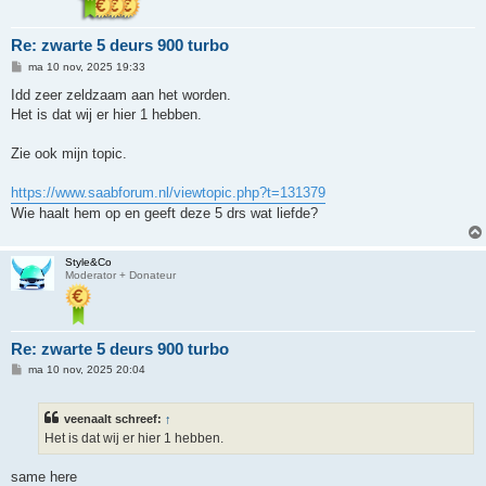
Re: zwarte 5 deurs 900 turbo
B
ma 10 nov, 2025 19:33
e
r
Idd zeer zeldzaam aan het worden.
i
Het is dat wij er hier 1 hebben.
c
h
t
Zie ook mijn topic.
https://www.saabforum.nl/viewtopic.php?t=131379
Wie haalt hem op en geeft deze 5 drs wat liefde?
Style&Co
Moderator + Donateur
Re: zwarte 5 deurs 900 turbo
B
ma 10 nov, 2025 20:04
e
r
i
veenaalt schreef:
↑
c
h
Het is dat wij er hier 1 hebben.
t
same here