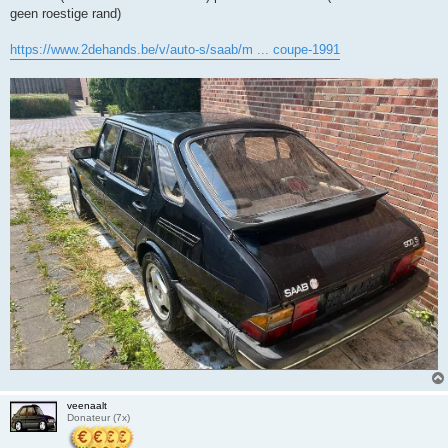
geen roestige rand)
https://www.2dehands.be/v/auto-s/saab/m ... coupe-1991
veenaalt
Donateur (7x)