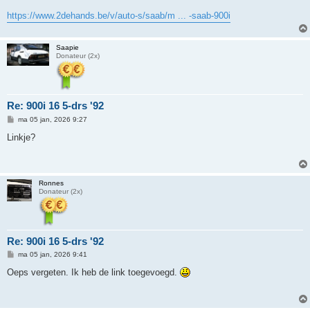
https://www.2dehands.be/v/auto-s/saab/m ... -saab-900i
Saapie
Donateur (2x)
Re: 900i 16 5-drs '92
B
ma 05 jan, 2026 9:27
e
r
Linkje?
i
c
h
t
Ronnes
Donateur (2x)
Re: 900i 16 5-drs '92
B
ma 05 jan, 2026 9:41
e
r
Oeps vergeten. Ik heb de link toegevoegd.
i
c
h
t