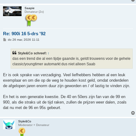
Saapie
Donateur (2x)
Re: 900i 16 5-drs '92
B
do 26 mar, 2026 11:11
e
r
i
Style&Co schreef:
↑
c
h
das een trend die al een tijdje gaande is, geldt trouwens voor de gehele
t
classic/youngtimer automarkt dus niet alleen Saab
Er is ook sprake van verzadiging. Veel liefhebbers hebben al een leuk
exemplaar en om die op de weg te houden kost geld, omdat onderdelen
de afgelopen jaren enorm duur zijn geworden en / of lastig te vinden zijn.
En het is een generatie kwestie. De 40 en 50ers zijn fan van de 99 en
900, als die straks uit de tijd raken, zullen de prijzen weer dalen, zoals
dat nu met de 96 en 95s gebeurt.
Style&Co
Moderator + Donateur