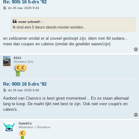
Re: 900i 16 5-drs '92
B
do 26 mar, 2026 9:43
e
r
i
noee schreef:
↑
c
h
Ik vind een 5 deurs steeds mooier worden...
t
en zeldzamer omdat er al zoveel gesloopt zijn, idem met 4d sedans...
meer dan coupes en cabrios (omdat die gewilder waren/zijn)
9323
Donateur (2x)
Re: 900i 16 5-drs '92
B
do 26 mar, 2026 9:46
e
r
Aanbod van Classics is best groot momenteel... En ze staan allemaal
i
lang te koop. De markt lijkt niet best te zijn. Ook niet voor coupė's en
c
h
cabrio's.
t
Style&Co
Moderator + Donateur