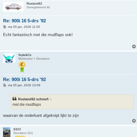
Roeland92
Geregistreerd lid
Re: 900i 16 5-drs '92
B
ma 05 jan, 2026 11:05
e
r
Echt fantastisch met die mudflaps ook!
i
c
h
t
Style&Co
Moderator + Donateur
Re: 900i 16 5-drs '92
B
ma 05 jan, 2026 13:08
e
r
i
Roeland92 schreef:
↑
c
h
met die mudflaps
t
waarvan de onderkant afgeknipt lijkt te zijn
9323
Donateur (2x)