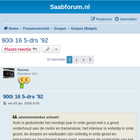
Saabforum.nl
Registreer
Aanmelden
Home
Forumoverzicht
Gespot
Gespot (België)
900i 16 5-drs '92
Plaats reactie
1
2
3
Volgende
31 berichten
Ronnes
Donateur (2x)
900i 16 5-drs '92
B
ma 05 jan, 2026 9:03
e
r
i
advertentietekst schreef:
c
h
Auto is gedurende het voorbije jaar in orde gezet met o.a groot
t
onderhoud aan de motor en transmissie, het interieur is volledig in orde
gezet, de dorpels en wielkasten zijn volledig in orde gezet en
behandeld en beschermd tegen roest, eveneens de onderzijde van het