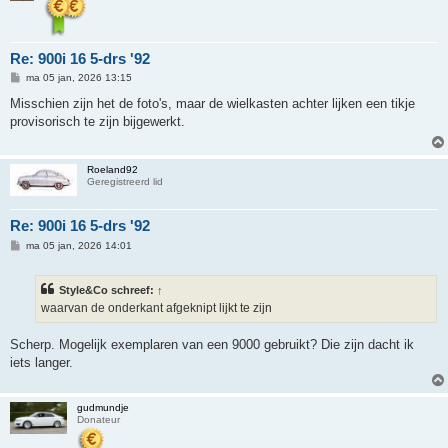
Re: 900i 16 5-drs '92
B
ma 05 jan, 2026 13:15
e
r
Misschien zijn het de foto's, maar de wielkasten achter lijken een tikje
i
provisorisch te zijn bijgewerkt.
c
h
t
Roeland92
Geregistreerd lid
Re: 900i 16 5-drs '92
B
ma 05 jan, 2026 14:01
e
r
i
Style&Co schreef:
↑
c
h
waarvan de onderkant afgeknipt lijkt te zijn
t
Scherp. Mogelijk exemplaren van een 9000 gebruikt? Die zijn dacht ik
iets langer.
gudmundje
Donateur