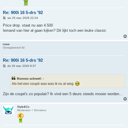
Re: 900i 16 5-drs '92
B
wo 25 mar, 2026 22:24
e
r
Price drop. staat nu aan 4.500
i
Iemand van hier al gaan kijken? Dit lijkt toch een leuke classic
c
h
t
noee
Geregistreerd lid
Re: 900i 16 5-drs '92
B
do 26 mar, 2026 9:37
e
r
i
Ronnes schreef:
↑
c
h
Als het een coupé was was ik nu al weg.
t
Zijn de coupé's zo populair? Ik vind een 5 deurs steeds mooier worden...
Style&Co
Moderator + Donateur