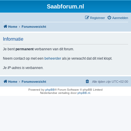
Saabforum.nl
Registreer
Aanmelden
Home
Forumoverzicht
Informatie
Je bent
permanent
verbannen van dit forum.
Neem contact op met een
beheerder
als je verwacht dat dit niet klopt.
Je IP-adres is verbannen.
Home
Forumoverzicht
Alle tijden zijn
UTC+02:00
Powered by
phpBB
® Forum Software © phpBB Limited
Nederlandse vertaling door
phpBB.nl
.