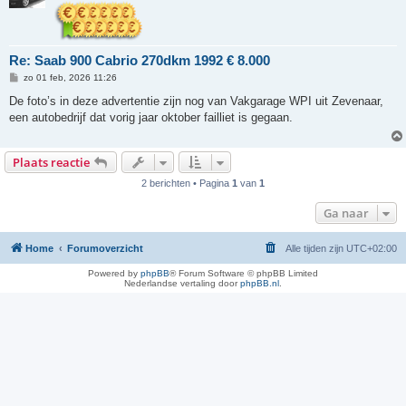
Re: Saab 900 Cabrio 270dkm 1992 € 8.000
B
zo 01 feb, 2026 11:26
e
r
De foto’s in deze advertentie zijn nog van Vakgarage WPI uit Zevenaar,
i
een autobedrijf dat vorig jaar oktober failliet is gegaan.
c
h
t
Plaats reactie
2 berichten • Pagina
1
van
1
Ga naar
Home
Forumoverzicht
Alle tijden zijn
UTC+02:00
Powered by
phpBB
® Forum Software © phpBB Limited
Nederlandse vertaling door
phpBB.nl
.