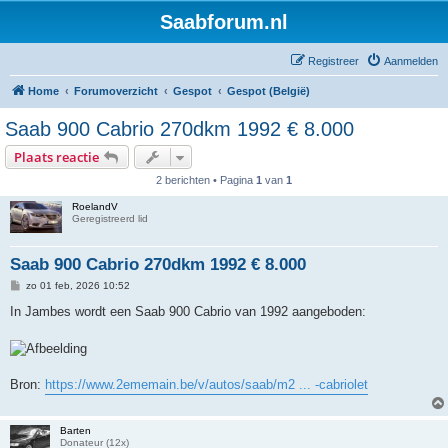
Saabforum.nl
Registreer
Aanmelden
Home
Forumoverzicht
Gespot
Gespot (België)
Saab 900 Cabrio 270dkm 1992 € 8.000
Plaats reactie
2 berichten • Pagina
1
van
1
RoelandV
Geregistreerd lid
Saab 900 Cabrio 270dkm 1992 € 8.000
B
zo 01 feb, 2026 10:52
e
r
In Jambes wordt een Saab 900 Cabrio van 1992 aangeboden:
i
c
h
t
Bron:
https://www.2ememain.be/v/autos/saab/m2 ... -cabriolet
Barten
Donateur (12x)