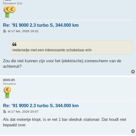
Donateur (2x)
Re: '91 9000 2.3 turbo S, 344.000 km
B
di 17 feb, 2026 19:31
e
r
i
c
h
metersetje met een interessante schakelaar erin
t
Zou die niet kunnen zijn voor het (elektrische) zonnescherm van de
achterruit?
9000-95
Donateur
Re: '91 9000 2.3 turbo S, 344.000 km
B
di 17 feb, 2026 20:07
e
r
Als dat metertje klopt, is er net 1 bar oliedruk stationair. Dat houdt niet
i
bepaald over.
c
h
t