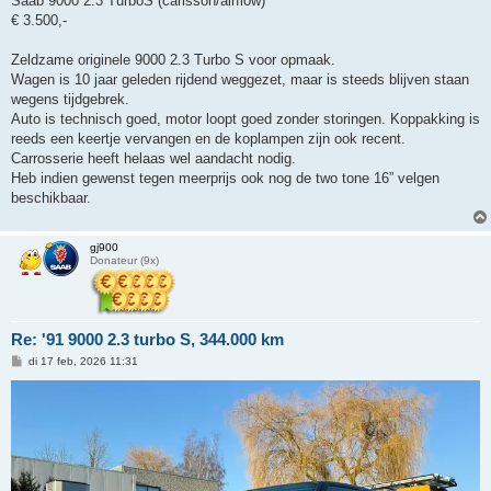
Saab 9000 2.3 TurboS (carlsson/airflow)
€ 3.500,-
Zeldzame originele 9000 2.3 Turbo S voor opmaak.
Wagen is 10 jaar geleden rijdend weggezet, maar is steeds blijven staan
wegens tijdgebrek.
Auto is technisch goed, motor loopt goed zonder storingen. Koppakking is
reeds een keertje vervangen en de koplampen zijn ook recent.
Carrosserie heeft helaas wel aandacht nodig.
Heb indien gewenst tegen meerprijs ook nog de two tone 16” velgen
beschikbaar.
gj900
Donateur (9x)
Re: '91 9000 2.3 turbo S, 344.000 km
B
di 17 feb, 2026 11:31
e
r
i
c
h
t