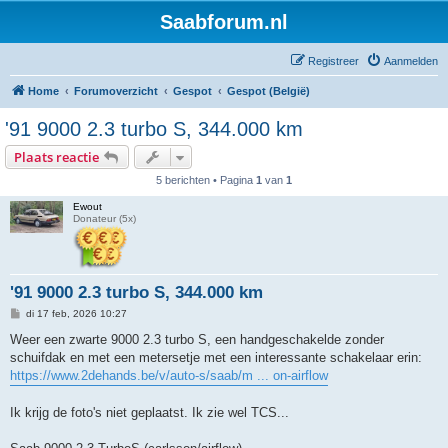
Saabforum.nl
Registreer
Aanmelden
Home
Forumoverzicht
Gespot
Gespot (België)
'91 9000 2.3 turbo S, 344.000 km
Plaats reactie
5 berichten • Pagina
1
van
1
Ewout
Donateur (5x)
'91 9000 2.3 turbo S, 344.000 km
B
di 17 feb, 2026 10:27
e
r
Weer een zwarte 9000 2.3 turbo S, een handgeschakelde zonder
i
schuifdak en met een metersetje met een interessante schakelaar erin:
c
h
https://www.2dehands.be/v/auto-s/saab/m ... on-airflow
t
Ik krijg de foto's niet geplaatst. Ik zie wel TCS...