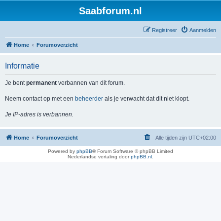
Saabforum.nl
Registreer
Aanmelden
Home
Forumoverzicht
Informatie
Je bent
permanent
verbannen van dit forum.
Neem contact op met een
beheerder
als je verwacht dat dit niet klopt.
Je IP-adres is verbannen.
Home
Forumoverzicht
Alle tijden zijn
UTC+02:00
Powered by
phpBB
® Forum Software © phpBB Limited
Nederlandse vertaling door
phpBB.nl
.