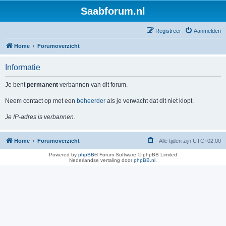
Saabforum.nl
Registreer
Aanmelden
Home
Forumoverzicht
Informatie
Je bent
permanent
verbannen van dit forum.
Neem contact op met een
beheerder
als je verwacht dat dit niet klopt.
Je IP-adres is verbannen.
Home
Forumoverzicht
Alle tijden zijn
UTC+02:00
Powered by
phpBB
® Forum Software © phpBB Limited
Nederlandse vertaling door
phpBB.nl
.