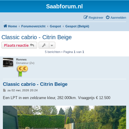
Saabforum.nl
Registreer
Aanmelden
Home
Forumoverzicht
Gespot
Gespot (België)
Classic cabrio - Citrin Beige
Plaats reactie
5 berichten • Pagina
1
van
1
Ronnes
Donateur (2x)
Classic cabrio - Citrin Beige
B
za 02 mei, 2026 20:24
e
r
Een LPT in een zeldzame kleur, 282.000km. Vraagprijs € 12.500
i
c
h
t