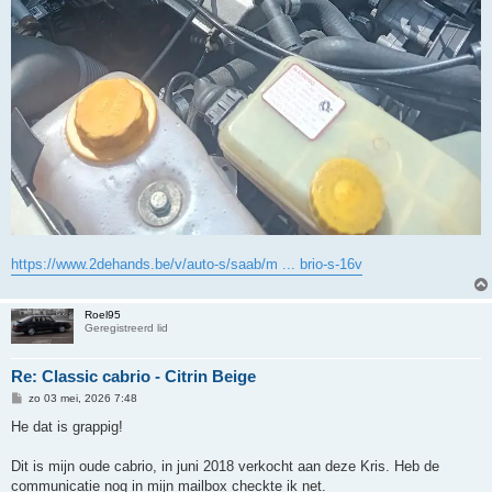
https://www.2dehands.be/v/auto-s/saab/m ... brio-s-16v
Roel95
Geregistreerd lid
Re: Classic cabrio - Citrin Beige
B
zo 03 mei, 2026 7:48
e
r
He dat is grappig!
i
c
h
Dit is mijn oude cabrio, in juni 2018 verkocht aan deze Kris. Heb de
t
communicatie nog in mijn mailbox checkte ik net.