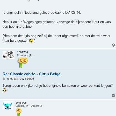
Is origineel in Nederland geleverde cabrio DV-XS-44.
Heb ik ooit in Wageningen gekocht, vanwege de bijzondere kleur en was
een heerlijke cabrio!
(Heb hem destijds nog zelf bij de koper afgeleverd, en met de trein weer
naar huis gegaan
)
1001760
Donateur (2x)
Re: Classic cabrio - Citrin Beige
B
zo 03 mei, 2026 10:30
e
r
Terugkopen en kijken of je het originele kenteken er weer op kunt krijgen?
i
c
h
t
Style&Co
Moderator + Donateur