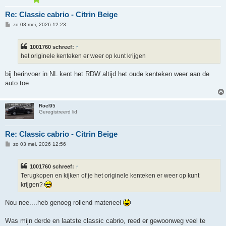
Re: Classic cabrio - Citrin Beige
B
zo 03 mei, 2026 12:23
e
r
i
1001760 schreef:
↑
c
h
het originele kenteken er weer op kunt krijgen
t
bij herinvoer in NL kent het RDW altijd het oude kenteken weer aan de
auto toe
Roel95
Geregistreerd lid
Re: Classic cabrio - Citrin Beige
B
zo 03 mei, 2026 12:56
e
r
i
1001760 schreef:
↑
c
h
Terugkopen en kijken of je het originele kenteken er weer op kunt
t
krijgen?
Nou nee....heb genoeg rollend materieel
Was mijn derde en laatste classic cabrio, reed er gewoonweg veel te