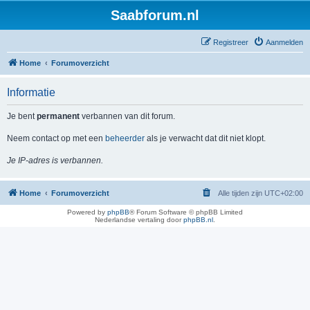
Saabforum.nl
Registreer
Aanmelden
Home
Forumoverzicht
Informatie
Je bent
permanent
verbannen van dit forum.
Neem contact op met een
beheerder
als je verwacht dat dit niet klopt.
Je IP-adres is verbannen.
Home
Forumoverzicht
Alle tijden zijn
UTC+02:00
Powered by
phpBB
® Forum Software © phpBB Limited
Nederlandse vertaling door
phpBB.nl
.