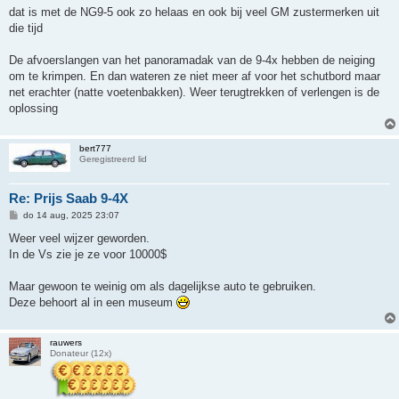
dat is met de NG9-5 ook zo helaas en ook bij veel GM zustermerken uit
die tijd
De afvoerslangen van het panoramadak van de 9-4x hebben de neiging
om te krimpen. En dan wateren ze niet meer af voor het schutbord maar
net erachter (natte voetenbakken). Weer terugtrekken of verlengen is de
oplossing
bert777
Geregistreerd lid
Re: Prijs Saab 9-4X
B
do 14 aug, 2025 23:07
e
r
Weer veel wijzer geworden.
i
In de Vs zie je ze voor 10000$
c
h
t
Maar gewoon te weinig om als dagelijkse auto te gebruiken.
Deze behoort al in een museum
rauwers
Donateur (12x)