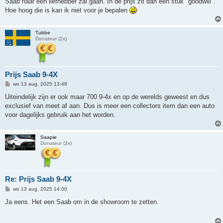
Saab naar een liefhebber zal gaan. In de prijs zit dan een stuk "goodwill".
Hoe hoog die is kan ik niet voor je bepalen
Tubbe
Donateur (2x)
Prijs Saab 9-4X
B
wo 13 aug, 2025 13:48
e
r
Uiteindelijk zijn er ook maar 700 9-4x en op de werelds geweest en dus
i
exclusief van meet af aan. Dus is meer een collectors item dan een auto
c
h
voor dagelijks gebruik aan het worden.
t
Saapie
Donateur (2x)
Re: Prijs Saab 9-4X
B
wo 13 aug, 2025 14:00
e
r
Ja eens. Het een Saab om in de showroom te zetten.
i
c
h