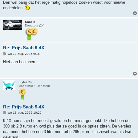
Ben wel bang dat het regelmatig hopeloos zoeken wordt voor nieuwe
onderdelen.
Saapie
Donateur (2x)
Re: Prijs Saab 9-4X
B
wo 13 aug, 2025 9:16
e
r
Niet aan beginnen…..
i
c
h
t
Style&Co
Moderator + Donateur
Re: Prijs Saab 9-4X
B
wo 13 aug, 2025 10:22
e
r
9-4X aeros zijn het meest gewild en het minst gemaakt. Die hebben de
i
300 pk 2.8 turbo en xwd plus dat ze goed in de opties zitten. De versies
c
h
daaronder hebben een 3 liter non turbo 265 pk en zijn zowel xwd als fwd
t
geleverd