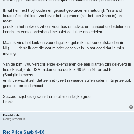
Ik wil hem echt bijhouden en gepast gebruiken en natuurlijk "in stand
houden" en dat kost veel over het algemeen (als het een Saab is) en
moet
je ook in het netwerk zitten, voor tips en adviezen, aanbod onderdelen en
kennis en vooral onderhoud inclusief de juiste onderdelen.
Maar ik vind het leuk en voor dagelijks gebruik incl korte afstanden (in
NL) ...... denk ik dat die wat minder geschikt is. Maar goed dat is mijn
mening!
Van de plm. 700 verschillende exemplaren die aan klanten zijn geleverd in
hoofdzakelijk de USA, rijden er nu denk ik 40-50 in NL bij echte
(Saab(liefhebbers
en ik verwacht zelf dat ze niet (veel) in waarde zullen dalen mits je ze ook
goed bij- en onderhoudt!
Succes, wijsheid gewenst en met vriendelijke groet,
Frank.
Polarblonde
Geregistreerd lid
Re: Price Saab 9-4X