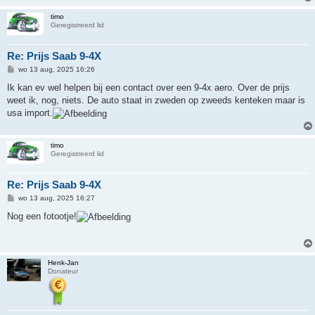
t
timo
Geregistreerd lid
Re: Prijs Saab 9-4X
B
wo 13 aug, 2025 16:26
e
r
Ik kan ev wel helpen bij een contact over een 9-4x aero. Over de prijs
i
weet ik, nog, niets. De auto staat in zweden op zweeds kenteken maar is
c
h
usa import.
t
timo
Geregistreerd lid
Re: Prijs Saab 9-4X
B
wo 13 aug, 2025 16:27
e
r
Nog een fotootje!
i
c
h
t
Henk-Jan
Donateur