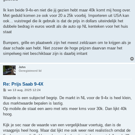
Ik ken beide 9-4x-en niet die jij gezien hebt maar 40k komt mij hoog over.
Met geduld komen ze ook voor 20 a 25k voorbij. Importeren uit USA kan
ook... vuistregel die ik gebruik is dat de prijs in dollars uiteindelijk het
dubbele bedrag in euros wordt als de auto op NL kenteken voor het huis
staat
Bumpers, grille en plaatwerk zijn het meest zeldzaam om te krijgen als je
daar schade aan hebt. Niet zozeer de hoge prijzen daarvan maar het
simpelweg niet beschikbaar zijn is daarbij irritant
John
Geregistreerd lid
Re: Prijs Saab 9-4X
B
wo 13 aug, 2025 12:24
e
r
Waarde is een subjectef begrip. De markt in NL voor de 9-4x is heel klein,
i
dus marktwaarde bepalen is lastig.
c
h
Op mobile.de staat een aero met iets meer kms voor 30k. Dan lijkt 40k
t
hoog.
Kijk je sec naar de waarde van een vergelijkbaar voertuig, dan is de
vraagprijs heel hoog. Maar dat lijkt me ook weer niet realistisch omdat de