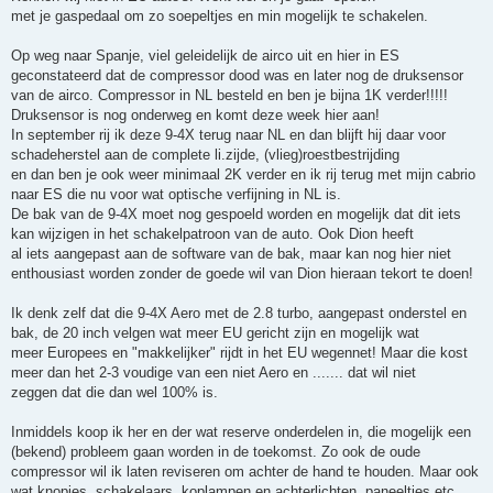
met je gaspedaal om zo soepeltjes en min mogelijk te schakelen.
Op weg naar Spanje, viel geleidelijk de airco uit en hier in ES
geconstateerd dat de compressor dood was en later nog de druksensor
van de airco. Compressor in NL besteld en ben je bijna 1K verder!!!!!
Druksensor is nog onderweg en komt deze week hier aan!
In september rij ik deze 9-4X terug naar NL en dan blijft hij daar voor
schadeherstel aan de complete li.zijde, (vlieg)roestbestrijding
en dan ben je ook weer minimaal 2K verder en ik rij terug met mijn cabrio
naar ES die nu voor wat optische verfijning in NL is.
De bak van de 9-4X moet nog gespoeld worden en mogelijk dat dit iets
kan wijzigen in het schakelpatroon van de auto. Ook Dion heeft
al iets aangepast aan de software van de bak, maar kan nog hier niet
enthousiast worden zonder de goede wil van Dion hieraan tekort te doen!
Ik denk zelf dat die 9-4X Aero met de 2.8 turbo, aangepast onderstel en
bak, de 20 inch velgen wat meer EU gericht zijn en mogelijk wat
meer Europees en "makkelijker" rijdt in het EU wegennet! Maar die kost
meer dan het 2-3 voudige van een niet Aero en ....... dat wil niet
zeggen dat die dan wel 100% is.
Inmiddels koop ik her en der wat reserve onderdelen in, die mogelijk een
(bekend) probleem gaan worden in de toekomst. Zo ook de oude
compressor wil ik laten reviseren om achter de hand te houden. Maar ook
wat knopjes, schakelaars, koplampen en achterlichten, paneeltjes etc.