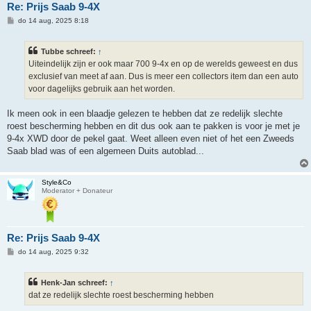
Re: Prijs Saab 9-4X
B
do 14 aug, 2025 8:18
e
r
i
Tubbe schreef:
↑
c
h
Uiteindelijk zijn er ook maar 700 9-4x en op de werelds geweest en dus
t
exclusief van meet af aan. Dus is meer een collectors item dan een auto
voor dagelijks gebruik aan het worden.
Ik meen ook in een blaadje gelezen te hebben dat ze redelijk slechte
roest bescherming hebben en dit dus ook aan te pakken is voor je met je
9-4x XWD door de pekel gaat. Weet alleen even niet of het een Zweeds
Saab blad was of een algemeen Duits autoblad...
Style&Co
Moderator + Donateur
Re: Prijs Saab 9-4X
B
do 14 aug, 2025 9:32
e
r
i
Henk-Jan schreef:
↑
c
h
dat ze redelijk slechte roest bescherming hebben
t