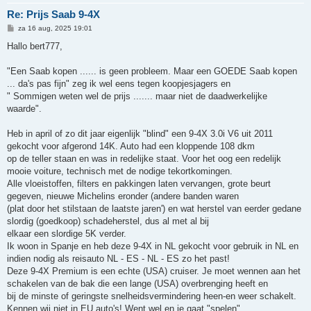
Re: Prijs Saab 9-4X
B
za 16 aug, 2025 19:01
e
r
Hallo bert777,
i
c
h
"Een Saab kopen ...... is geen probleem. Maar een GOEDE Saab kopen
t
... da's pas fijn" zeg ik wel eens tegen koopjesjagers en
" Sommigen weten wel de prijs ....... maar niet de daadwerkelijke
waarde".
Heb in april of zo dit jaar eigenlijk "blind" een 9-4X 3.0i V6 uit 2011
gekocht voor afgerond 14K. Auto had een kloppende 108 dkm
op de teller staan en was in redelijke staat. Voor het oog een redelijk
mooie voiture, technisch met de nodige tekortkomingen.
Alle vloeistoffen, filters en pakkingen laten vervangen, grote beurt
gegeven, nieuwe Michelins eronder (andere banden waren
(plat door het stilstaan de laatste jaren') en wat herstel van eerder gedane
slordig (goedkoop) schadeherstel, dus al met al bij
elkaar een slordige 5K verder.
Ik woon in Spanje en heb deze 9-4X in NL gekocht voor gebruik in NL en
indien nodig als reisauto NL - ES - NL - ES zo het past!
Deze 9-4X Premium is een echte (USA) cruiser. Je moet wennen aan het
schakelen van de bak die een lange (USA) overbrenging heeft en
bij de minste of geringste snelheidsvermindering heen-en weer schakelt.
Kennen wij niet in EU auto's! Went wel en je gaat "spelen"