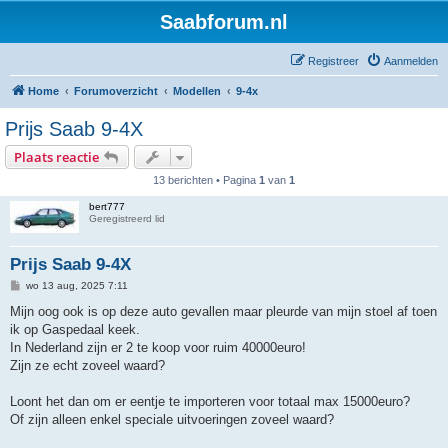
Saabforum.nl
Registreer
Aanmelden
Home
Forumoverzicht
Modellen
9-4x
Prijs Saab 9-4X
Plaats reactie
13 berichten • Pagina
1
van
1
bert777
Geregistreerd lid
Prijs Saab 9-4X
B
wo 13 aug, 2025 7:11
e
r
Mijn oog ook is op deze auto gevallen maar pleurde van mijn stoel af toen
i
ik op Gaspedaal keek.
c
h
In Nederland zijn er 2 te koop voor ruim 40000euro!
t
Zijn ze echt zoveel waard?
Loont het dan om er eentje te importeren voor totaal max 15000euro?
Of zijn alleen enkel speciale uitvoeringen zoveel waard?