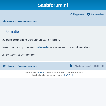
Saabforum.nl
Registreer
Aanmelden
Home
Forumoverzicht
Informatie
Je bent
permanent
verbannen van dit forum.
Neem contact op met een
beheerder
als je verwacht dat dit niet klopt.
Je IP-adres is verbannen.
Home
Forumoverzicht
Alle tijden zijn
UTC+02:00
Powered by
phpBB
® Forum Software © phpBB Limited
Nederlandse vertaling door
phpBB.nl
.