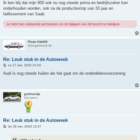
Ik ben blij dat mijn 900 ook nu nog steeds prima en bedrijfszeker kan
onderhouden worden, ook na de productiestop van 33 jaar en
faillissement van Saab.
Je hebt niet voldoende permissies om de bijlagen van dit bericht te bekijken.
Flowe Kitttt99
Geregistreerd lid
Re: Leuk stuk in de Autoweek
B
zo 17 mei, 2026 21:04
e
r
Audi is nog steeds huilen als het gaat om de onderdelenvoorziening
i
c
h
t
gudmundje
Donateur
Re: Leuk stuk in de Autoweek
B
do 28 mei, 2026 13:37
e
r
i