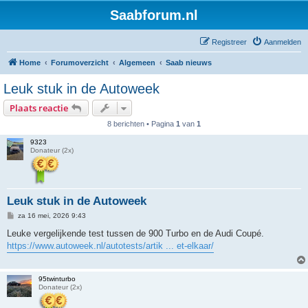
Saabforum.nl
Registreer
Aanmelden
Home
Forumoverzicht
Algemeen
Saab nieuws
Leuk stuk in de Autoweek
Plaats reactie
8 berichten • Pagina
1
van
1
9323
Donateur (2x)
Leuk stuk in de Autoweek
B
za 16 mei, 2026 9:43
e
r
Leuke vergelijkende test tussen de 900 Turbo en de Audi Coupé.
i
https://www.autoweek.nl/autotests/artik ... et-elkaar/
c
h
t
95twinturbo
Donateur (2x)