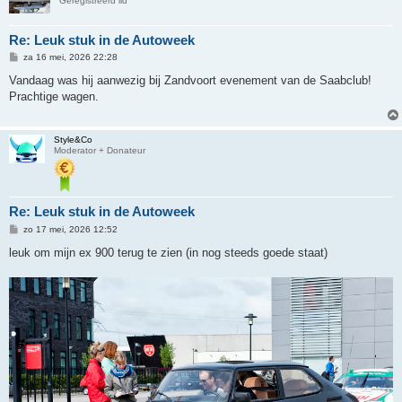
Geregistreerd lid
Re: Leuk stuk in de Autoweek
B
za 16 mei, 2026 22:28
e
r
Vandaag was hij aanwezig bij Zandvoort evenement van de Saabclub!
i
Prachtige wagen.
c
h
t
Style&Co
Moderator + Donateur
Re: Leuk stuk in de Autoweek
B
zo 17 mei, 2026 12:52
e
r
leuk om mijn ex 900 terug te zien (in nog steeds goede staat)
i
c
h
t