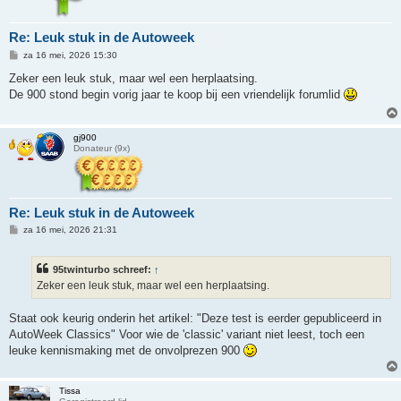
Re: Leuk stuk in de Autoweek
B
za 16 mei, 2026 15:30
e
r
Zeker een leuk stuk, maar wel een herplaatsing.
i
De 900 stond begin vorig jaar te koop bij een vriendelijk forumlid
c
h
t
gj900
Donateur (9x)
Re: Leuk stuk in de Autoweek
B
za 16 mei, 2026 21:31
e
r
i
95twinturbo schreef:
↑
c
h
Zeker een leuk stuk, maar wel een herplaatsing.
t
Staat ook keurig onderin het artikel: "Deze test is eerder gepubliceerd in
AutoWeek Classics" Voor wie de 'classic' variant niet leest, toch een
leuke kennismaking met de onvolprezen 900
Tissa