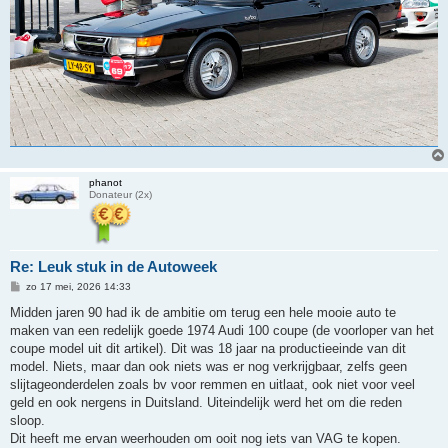
phanot
Donateur (2x)
Re: Leuk stuk in de Autoweek
B
zo 17 mei, 2026 14:33
e
r
Midden jaren 90 had ik de ambitie om terug een hele mooie auto te
i
maken van een redelijk goede 1974 Audi 100 coupe (de voorloper van het
c
h
coupe model uit dit artikel). Dit was 18 jaar na productieeinde van dit
t
model. Niets, maar dan ook niets was er nog verkrijgbaar, zelfs geen
slijtageonderdelen zoals bv voor remmen en uitlaat, ook niet voor veel
geld en ook nergens in Duitsland. Uiteindelijk werd het om die reden
sloop.
Dit heeft me ervan weerhouden om ooit nog iets van VAG te kopen.