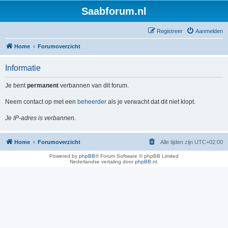
Saabforum.nl
Registreer
Aanmelden
Home
Forumoverzicht
Informatie
Je bent
permanent
verbannen van dit forum.
Neem contact op met een
beheerder
als je verwacht dat dit niet klopt.
Je IP-adres is verbannen.
Home
Forumoverzicht
Alle tijden zijn
UTC+02:00
Powered by
phpBB
® Forum Software © phpBB Limited
Nederlandse vertaling door
phpBB.nl
.