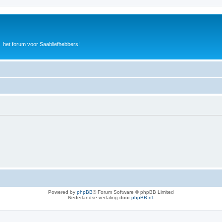
het forum voor Saabliefhebbers!
Powered by
phpBB
® Forum Software © phpBB Limited
Nederlandse vertaling door
phpBB.nl
.