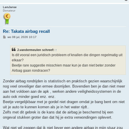
LarsJanse
Donateur
Re: Takata airbag recall
B
wo 08 jul, 2026 10:17
e
r
i
J.vandermeulen schreef:
↑
c
h
Is dit vooral een juridisch probleem of knallen die dingen regelmatig uit
t
elkaar?
Beetje rare suggestie misschien maar kun je dan niet beter zonder
Airbag gaan rondracen?
Zonder airbag rondrijden is statistisch en praktisch gezien waarschijnlijk
nog veel onveiliger dan ermee doorrijden. Bovendien ben je dan niet meer
aan het voldoen aan de apk , werken andere veiligheidssystemen in de
auto ook minder goed enz. enz.
Beetje vergelijkbaar met je gordel niet dragen omdat je bang bent om niet
uit je auto te kunnen komen als je in het water rijdt..
Zelfs met dit gebrek is de kans dat de airbag je beschermd bij een
ongeval stukken groter dan dat hij je extra verwondingen oplevert.
Wat niet wil zeggen dat ik niet liever een andere airbag in mijn stuur zou