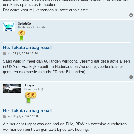
een kans op succes te hebben.
Dat wordt voor mij vervangen bij twee auto’s t.z.t.
Style&Co
Moderator + Donateur
Re: Takata airbag recall
B
wo 08 jul, 2026 12:44
e
r
Saab werd in meer dan 60 landen verkocht. Vreemd dat deze actie alleen
i
in USA en Frankrijk speelt. In Nederland en Zweden bijvoorbeeld is er
c
h
geen terugroepactie (net als FR ook EU landen)
t
Saapie
Donateur (2x)
Re: Takata airbag recall
B
wo 08 jul, 2026 14:59
e
r
Als het echt urgent was dan had de TUV, RDW en zweedse autoriteiten
i
wel hier een punt van gemaakt bij de apk-keuring.
c
h