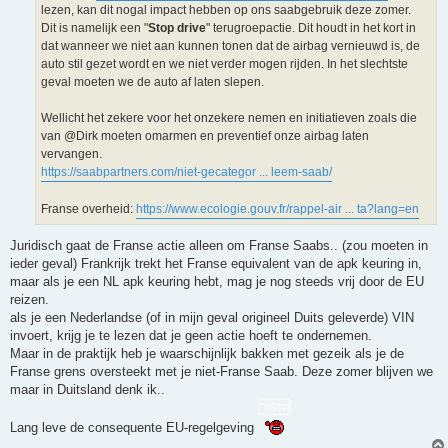
lezen, kan dit nogal impact hebben op ons saabgebruik deze zomer.
Dit is namelijk een "
Stop drive
" terugroepactie. Dit houdt in het kort in
dat wanneer we niet aan kunnen tonen dat de airbag vernieuwd is, de
auto stil gezet wordt en we niet verder mogen rijden. In het slechtste
geval moeten we de auto af laten slepen.
Wellicht het zekere voor het onzekere nemen en initiatieven zoals die
van @Dirk moeten omarmen en preventief onze airbag laten
vervangen.
https://saabpartners.com/niet-gecategor ... leem-saab/
Franse overheid:
https://www.ecologie.gouv.fr/rappel-air ... ta?lang=en
Juridisch gaat de Franse actie alleen om Franse Saabs.. (zou moeten in
ieder geval) Frankrijk trekt het Franse equivalent van de apk keuring in,
maar als je een NL apk keuring hebt, mag je nog steeds vrij door de EU
reizen.
als je een Nederlandse (of in mijn geval origineel Duits geleverde) VIN
invoert, krijg je te lezen dat je geen actie hoeft te ondernemen.
Maar in de praktijk heb je waarschijnlijk bakken met gezeik als je de
Franse grens oversteekt met je niet-Franse Saab. Deze zomer blijven we
maar in Duitsland denk ik..
Lang leve de consequente EU-regelgeving