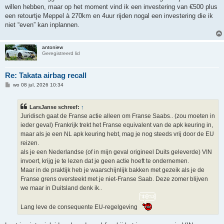
willen hebben, maar op het moment vind ik een investering van €500 plus
een retourtje Meppel à 270km en 4uur rijden nogal een investering die ik
niet “even” kan inplannen.
antoniew
Geregistreerd lid
Re: Takata airbag recall
B
wo 08 jul, 2026 10:34
e
r
i
LarsJanse schreef:
↑
c
h
Juridisch gaat de Franse actie alleen om Franse Saabs.. (zou moeten in
t
ieder geval) Frankrijk trekt het Franse equivalent van de apk keuring in,
maar als je een NL apk keuring hebt, mag je nog steeds vrij door de EU
reizen.
als je een Nederlandse (of in mijn geval origineel Duits geleverde) VIN
invoert, krijg je te lezen dat je geen actie hoeft te ondernemen.
Maar in de praktijk heb je waarschijnlijk bakken met gezeik als je de
Franse grens oversteekt met je niet-Franse Saab. Deze zomer blijven
we maar in Duitsland denk ik..
Lang leve de consequente EU-regelgeving