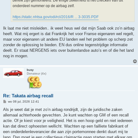
bereik zijn gemonteerd. De enige zekerheid is het checken van dit
onderdeel nummer op de airbag zelf.
https://static.nhtsa.gov/odi/rcl/2016/R ... 3-3035.PDF
Ik laat me niet misleiden.. ik weet heus wel dat mijn Saab ook zo’n airbag
heeft. Wat mij ergert is dat Frankrijk het voor Franse eigenaren wel regelt,
maar voor eigenaren uit andere EU landen wel het problem op scherp zet
zonder de oplossing te bieden. EN dus online tegenstrijdige informatie
deelt. Er staat NERGENS iets over buitenlandse auto’s en of die het land
nog in mogen.
busy
Donateur (4x)
Re: Takata airbag recall
B
wo 08 jul, 2026 12:41
e
r
Als je weet dat je met zo’n airbag rondrijdt, zijn de juridische zaken
i
allemaal achterhoede gevechten. Je kunt wachten op GM of een recall
c
h
actie. Of je kiest voor je veiligheid. Het is een hoop geld en niet iedereen
t
kan dat direct ophoesten wellicht. Wachten op een failliete fabrikant of
een onderdelenleverancier die aan zijn portemonnee denkt duurt mij te
lang. Dan moet je een collectieve claimactie gaan starten met elkaar om