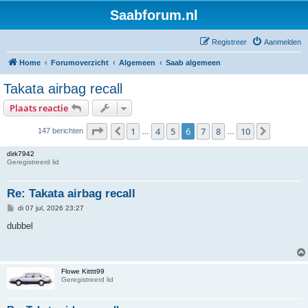
Saabforum.nl
Registreer
Aanmelden
Home
Forumoverzicht
Algemeen
Saab algemeen
Takata airbag recall
Plaats reactie
Pagina
6
van
10
1
4
5
6
7
8
10
Vorige
Volgend
147 berichten
…
…
dirk7942
Geregistreerd lid
Re: Takata airbag recall
B
di 07 jul, 2026 23:27
e
r
dubbel
i
c
h
t
Flowe Kitttt99
Geregistreerd lid