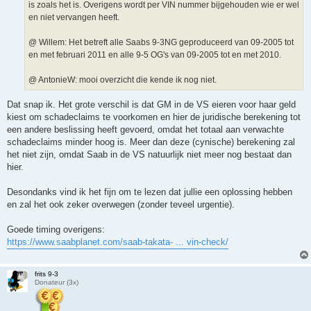
is zoals het is. Overigens wordt per VIN nummer bijgehouden wie er wel
en niet vervangen heeft.
@ Willem: Het betreft alle Saabs 9-3NG geproduceerd van 09-2005 tot
en met februari 2011 en alle 9-5 OG's van 09-2005 tot en met 2010.
@ AntonieW: mooi overzicht die kende ik nog niet.
Dat snap ik. Het grote verschil is dat GM in de VS eieren voor haar geld
kiest om schadeclaims te voorkomen en hier de juridische berekening tot
een andere beslissing heeft gevoerd, omdat het totaal aan verwachte
schadeclaims minder hoog is. Meer dan deze (cynische) berekening zal
het niet zijn, omdat Saab in de VS natuurlijk niet meer nog bestaat dan
hier.
Desondanks vind ik het fijn om te lezen dat jullie een oplossing hebben
en zal het ook zeker overwegen (zonder teveel urgentie).
Goede timing overigens:
https://www.saabplanet.com/saab-takata- ... vin-check/
frits 9-3
Donateur (3x)