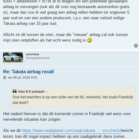
€500 + arbeidsloon + BTW af te dragen om een potentieel gevaarlijke
airbag te vervangen (ook als dit voor nog bestaande automerken gratis
is), maar dan zou ik wel graag een airbag willen hebben tot ongeveer 5
jaar oud en van een andere producent, i.p.v. een naar verluid veilige
Takata airbag van 15 jaar oud.
Allicht zit dit tussen de oren, maar die "nieuwe" airbag zal ook tussen
mijn oren ontploffen als het echt eens nodig is
antoniew
Geregistreerd lid
Re: Takata airbag recall
B
wo 08 jul, 2026 9:01
e
r
i
frits 9-3 schreef:
↑
c
h
Dus het wachten is op een actie van de NL overheid, net zoals Frankrijk
t
dat doet?
Het nadeel hiervan is dat dit komende zomer in Frankrijk wel eens voor
vervelende situaties kan zorgen.
Als we dit
https://www.saabplanet.com/saab-takata- ... vin-check/
bericht
lezen, kan dit nogal impact hebben op ons saabgebruik deze zomer.