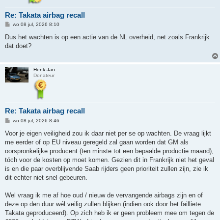
Re: Takata airbag recall
B
wo 08 jul, 2026 8:10
e
r
Dus het wachten is op een actie van de NL overheid, net zoals Frankrijk
i
dat doet?
c
h
t
Henk-Jan
Donateur
Re: Takata airbag recall
B
wo 08 jul, 2026 8:46
e
r
Voor je eigen veiligheid zou ik daar niet per se op wachten. De vraag lijkt
i
me eerder of op EU niveau geregeld zal gaan worden dat GM als
c
h
oorspronkelijke producent (ten minste tot een bepaalde productie maand),
t
tóch voor de kosten op moet komen. Gezien dit in Frankrijk niet het geval
is en die paar overblijvende Saab rijders geen prioriteit zullen zijn, zie ik
dit echter niet snel gebeuren.
Wel vraag ik me af hoe oud / nieuw de vervangende airbags zijn en of
deze op den duur wél veilig zullen blijken (indien ook door het failliete
Takata geproduceerd). Op zich heb ik er geen probleem mee om tegen de