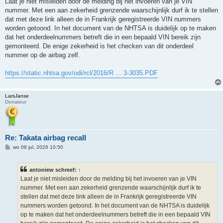
Laat je niet misleiden door de melding bij het invoeren van je VIN
nummer. Met een aan zekerheid grenzende waarschijnlijk durf ik te stellen
dat met deze link alleen de in Frankrijk geregistreerde VIN nummers
worden getoond. In het document van de NHTSA is duidelijk op te maken
dat het onderdeelnummers betreft die in een bepaald VIN bereik zijn
gemonteerd. De enige zekerheid is het checken van dit onderdeel
nummer op de airbag zelf.
https://static.nhtsa.gov/odi/rcl/2016/R ... 3-3035.PDF
LarsJanse
Donateur
Re: Takata airbag recall
B
wo 08 jul, 2026 10:50
e
r
i
antoniew schreef:
↑
c
h
Laat je niet misleiden door de melding bij het invoeren van je VIN
t
nummer. Met een aan zekerheid grenzende waarschijnlijk durf ik te
stellen dat met deze link alleen de in Frankrijk geregistreerde VIN
nummers worden getoond. In het document van de NHTSA is duidelijk
op te maken dat het onderdeelnummers betreft die in een bepaald VIN