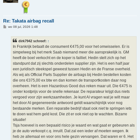
Re: Takata airbag recall
B
wo 08 jul, 2026 1:48
e
r
i
dirk7942 schreef:
↑
c
h
In Frankrijk betaalt de consument €475,00 voor het omwisselen. Er is
t
simpelweg bij het merk Saab niemand meer die aansprakelijk is. GM
heeft de boel verkocht en de koper is failliet. Hedin stelt zich op het
standpunt dat zij slechts onderdelen supplier zijn. Het is een half jaar
een juridisch steekspel geweest tussen Hedin en de Franse overheid.
Als wij als Official Parts Supplier de airbags bij Hedin bestellen kosten
die ons €375,00 ex btw en dan komen de transportkosten daar nog
overheen. Het is een Hazardous Good dus reken maar uit. Die €475 is
onder kostprijs voor de snelle rekenaar. De reparateur krijgt dus niets
vergoed voor zijn werkzaamheden. Je kunt AI vragen wat je wilt maar
het door AI gegenereerde antwoord geldt waarschijnlijk voor nog
bestaande merken. Een reparatie bedrijf staat ook niet te springen iets
te doen wat hem geld kost. Die zit er ook niet op te wachten. Bizarre
situatie!
Tsja hoeveel is een bepaald risico je waard en wat gaat er gebeuren als
je de auto verkoopt c.q. inruilt. Dat zal een ieder af moeten wegen. Ik
heb ze allemaal en voor ons hele gezin vervangen. Dat waren er 6. Het