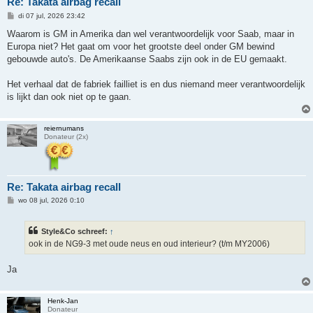
Re: Takata airbag recall
B
di 07 jul, 2026 23:42
e
r
Waarom is GM in Amerika dan wel verantwoordelijk voor Saab, maar in
i
Europa niet? Het gaat om voor het grootste deel onder GM bewind
c
h
gebouwde auto's. De Amerikaanse Saabs zijn ook in de EU gemaakt.
t
Het verhaal dat de fabriek failliet is en dus niemand meer verantwoordelijk
is lijkt dan ook niet op te gaan.
reiernumans
Donateur (2x)
Re: Takata airbag recall
B
wo 08 jul, 2026 0:10
e
r
i
Style&Co schreef:
↑
c
h
ook in de NG9-3 met oude neus en oud interieur? (t/m MY2006)
t
Ja
Henk-Jan
Donateur