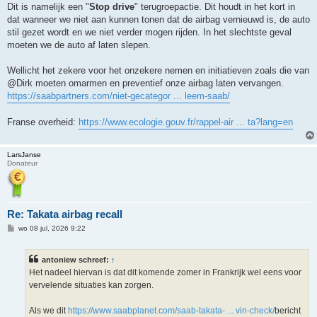
Dit is namelijk een "
Stop drive
" terugroepactie. Dit houdt in het kort in
dat wanneer we niet aan kunnen tonen dat de airbag vernieuwd is, de auto
stil gezet wordt en we niet verder mogen rijden. In het slechtste geval
moeten we de auto af laten slepen.
Wellicht het zekere voor het onzekere nemen en initiatieven zoals die van
@Dirk moeten omarmen en preventief onze airbag laten vervangen.
https://saabpartners.com/niet-gecategor ... leem-saab/
Franse overheid:
https://www.ecologie.gouv.fr/rappel-air ... ta?lang=en
LarsJanse
Donateur
Re: Takata airbag recall
B
wo 08 jul, 2026 9:22
e
r
i
antoniew schreef:
↑
c
h
Het nadeel hiervan is dat dit komende zomer in Frankrijk wel eens voor
t
vervelende situaties kan zorgen.
Als we dit
https://www.saabplanet.com/saab-takata- ... vin-check/
bericht